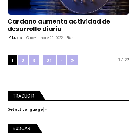
Cardano aumenta actividad de
desarrollo diario
Lucia
noviembre 29, 2022
sli
1 / 22
1
2
3
...
22
TRADUCIR
Select Language
▼
BUSCAR: