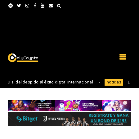
el despido al éxito digital internacional
Descubriendo e
noticias