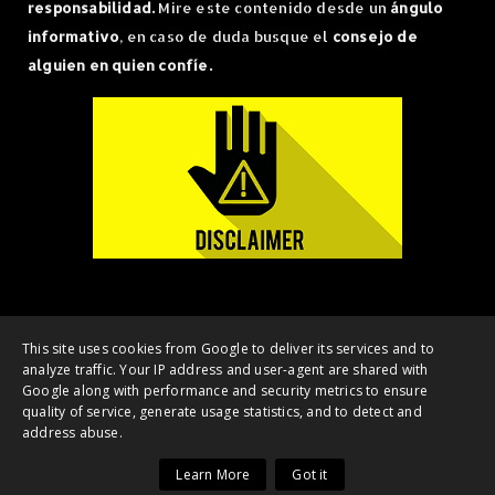
responsabilidad.
Mire este contenido desde un
ángulo
informativo
, en caso de duda busque el
consejo de
alguien en quien confíe.
Copyright ©
2026 | OnlyCrypto - Noticias Bitcoin, Ethereum y NFT's |
This site uses cookies from Google to deliver its services and to
analyze traffic. Your IP address and user-agent are shared with
All Rights Reserved
Google along with performance and security metrics to ensure
Home
DMCA
Contacto
quality of service, generate usage statistics, and to detect and
address abuse.
Learn More
Got it