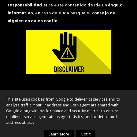
responsabilidad.
Mire este contenido desde un
ángulo
informativo
, en caso de duda busque el
consejo de
alguien en quien confíe.
Copyright ©
2026 | OnlyCrypto - Noticias Bitcoin, Ethereum y NFT's |
This site uses cookies from Google to deliver its services and to
analyze traffic. Your IP address and user-agent are shared with
All Rights Reserved
Google along with performance and security metrics to ensure
Home
DMCA
Contacto
quality of service, generate usage statistics, and to detect and
address abuse.
Learn More
Got it