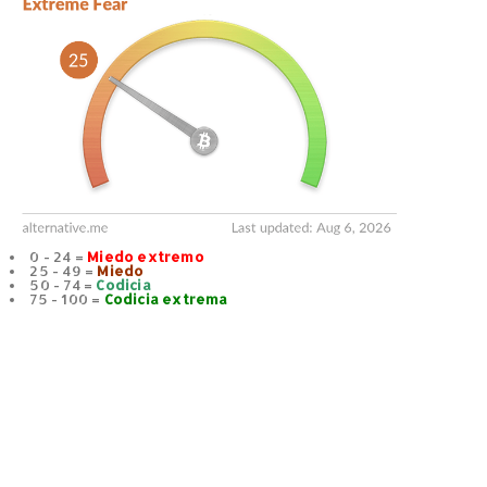
0 - 24 =
Miedo extremo
25 - 49 =
Miedo
50 - 74 =
Codicia
75 - 100 =
Codicia extrema