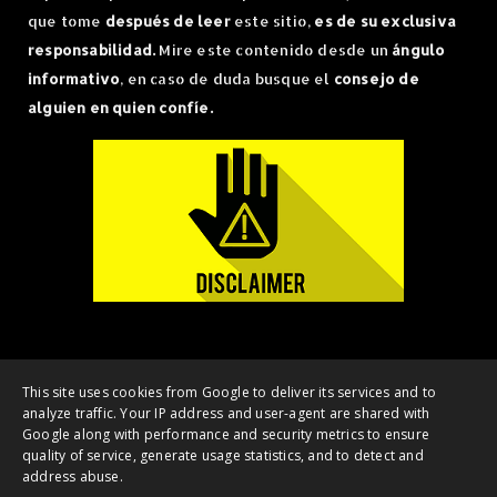
que tome
después de leer
este sitio,
es de su exclusiva
responsabilidad.
Mire este contenido desde un
ángulo
informativo
, en caso de duda busque el
consejo de
alguien en quien confíe.
Copyright ©
2026 | OnlyCrypto - Noticias Bitcoin, Ethereum y NFT's |
This site uses cookies from Google to deliver its services and to
analyze traffic. Your IP address and user-agent are shared with
All Rights Reserved
Google along with performance and security metrics to ensure
Home
DMCA
Contacto
quality of service, generate usage statistics, and to detect and
address abuse.