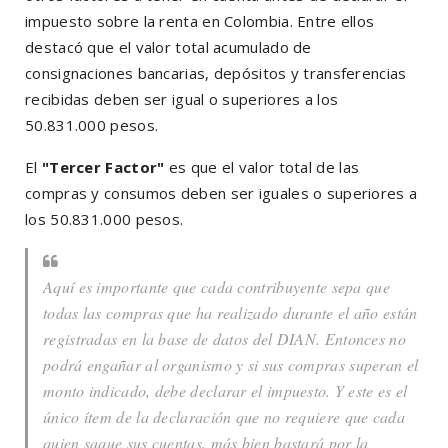
impuesto sobre la renta en Colombia. Entre ellos
destacó que el valor total acumulado de
consignaciones bancarias, depósitos y transferencias
recibidas deben ser igual o superiores a los
50.831.000 pesos.
El
"Tercer Factor"
es que el valor total de las
compras y consumos deben ser iguales o superiores a
los 50.831.000 pesos.
Aquí es importante que cada contribuyente sepa que
todas las compras que ha realizado durante el año están
registradas en la base de datos del DIAN. Entonces no
podrá engañar al organismo y si sus compras superan el
monto indicado, debe declarar el impuesto. Y este es el
único ítem de la declaración que no requiere que cada
quien saque sus cuentas, más bien bastará por la